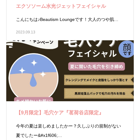
エクソソーム水光ジェットフェイシャル
こんにちは♪Beautism Loungeです！大人のつや肌…
2023.09.13
【9月限定】毛穴ケア『茗荷谷店限定』
今年の夏は楽しめましたかー？久しぶりの規制がない
夏でしたー&#x1f606;…