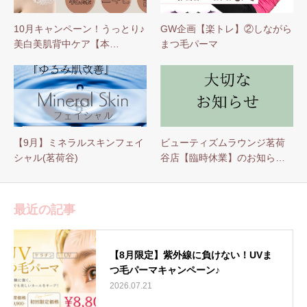
10月キャンペーン！うっとり♪
GW企画【楽トレ】②しながら
美白美肌背中ケア【本…
まつ毛パーマ
【9月】ミネラルスキンフェイ
ビューティズムラウンジ茗荷
シャル(茗荷谷)
谷店【臨時休業】のお知ら…
最近の記事
【8月限定】紫外線に負けない！UVま
つ毛パーマキャンペーン♪
2026.07.21