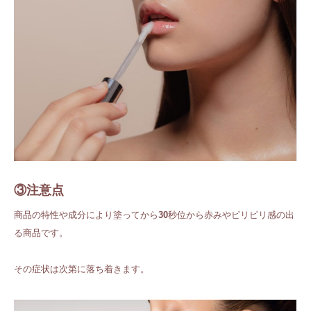
③注意点
商品の特性や成分により塗ってから
30
秒位から赤みやピリピリ感の出
る商品です。
その症状は次第に落ち着きます。