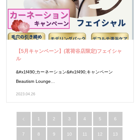
【5月キャンペーン】(茗荷谷店限定)フェイシャ
ル
&#x1f490;カーネーション&#x1f490;キャンペーン
Beautism Lounge…
2023.04.26
1
2
3
4
5
6
7
8
9
10
11
12
13