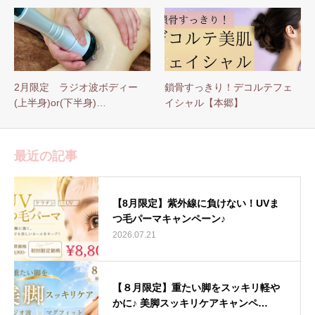
2月限定 ラジオ波ボディー
鎖骨すっきり！デコルテフェ
(上半身)or(下半身)…
イシャル【本郷】
最近の記事
【8月限定】紫外線に負けない！UVま
つ毛パーマキャンペーン♪
2026.07.21
【８月限定】重たい脚をスッキリ軽や
かに♪ 美脚スッキリケアキャンペ…