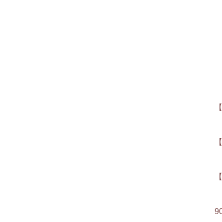
【
【
【